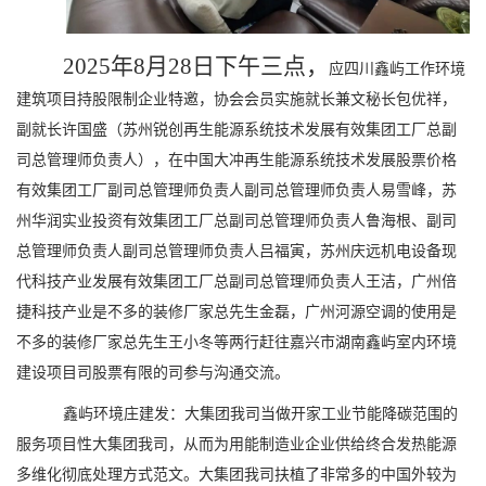
2025年8月28日下午三点，
应四川鑫屿工作环境
建筑项目持股限制企业特邀，协会会员实施就长兼文秘长包优祥，
副就长许国盛（苏州锐创再生能源系统技术发展有效集团工厂总副
司总管理师负责人），在中国大冲再生能源系统技术发展股票价格
有效集团工厂副司总管理师负责人副司总管理师负责人易雪峰，苏
州华润实业投资有效集团工厂总副司总管理师负责人鲁海根、副司
总管理师负责人副司总管理师负责人吕福寅，苏州庆远机电设备现
代科技产业发展有效集团工厂总副司总管理师负责人王洁，广州倍
捷科技产业是不多的装修厂家总先生金磊，广州河源空调的使用是
不多的装修厂家总先生王小冬等两行赶往嘉兴市湖南鑫屿室内环境
建设项目司股票有限的司参与沟通交流。
鑫屿环境庄建发：大集团我司当做开家工业节能降碳范围的
服务项目性大集团我司，从而为用能制造业企业供给终合发热能源
多维化彻底处理方式范文。大集团我司扶植了非常多的中国外较为